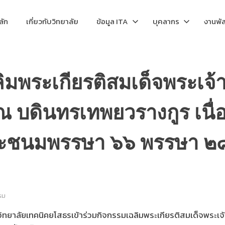
ลัก
เกี่ยวกับวิทยาลัย
ข้อมูล ITA
บุคลากร
งานพัส
ิมพระเกียรติสมเด็จพระเจ้า
ณ บดินทรเทพยวรางกูร เนื
ระชนมพรรษา ๖๖ พรรษา 
รม
ทยาลัยเทคนิคยโสธรเข้าร่วมกิจกรรมเฉลิมพระเกียรติสมเด็จพระเจ้