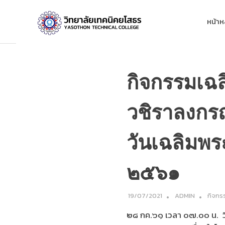
Skip
วิทยาลัย
to
หน้าห
content
เทคนิค
ยโสธร
กิจกรรมเฉล
วชิราลงกร
วันเฉลิมพ
๒๕๖๑
19/07/2021
ADMIN
กิจกร
๒๘ กค.๖๑ เวลา ๐๗.๐๐ น. วิ