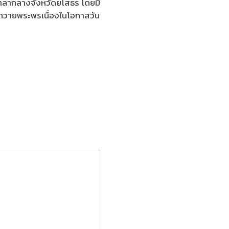
ลากลางจังหวัดยโสธร โดยมี
ื่อถวายพระพรเนื่องในโอกาสวัน