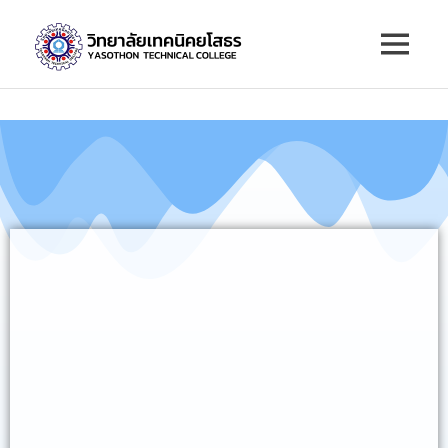
วิทยาลัย
เทคนิค
ยโสธร