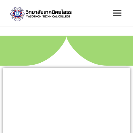
วิทยาลัย
เทคนิค
ยโสธร