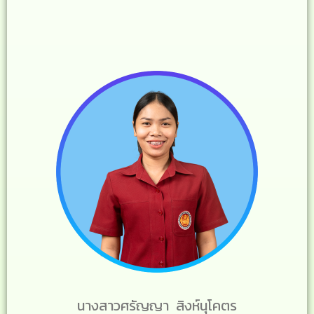
นางสาวศรัญญา สิงห์นุโคตร