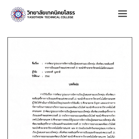
Skip
วิทยาลัย
to
MENU
content
เทคนิค
ยโสธร