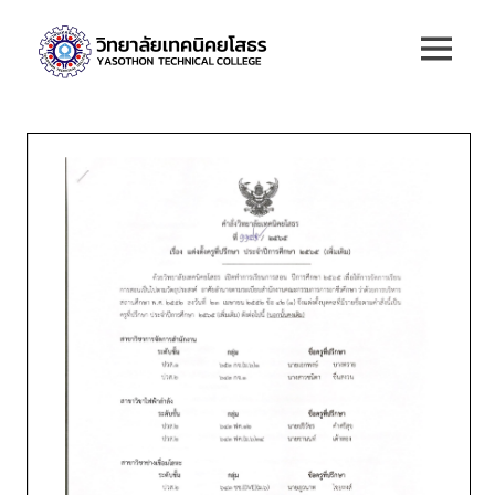
Skip
วิทยาลัย
to
MENU
content
เทคนิค
ยโสธร