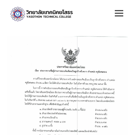
Skip
วิทยาลัย
to
MENU
content
เทคนิค
ยโสธร