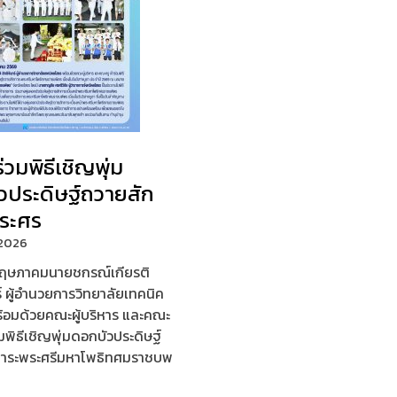
ร่วมพิธีเชิญพุ่ม
วประดิษฐ์ถวายสัก
ระศร
/2026
1 พฤษภาคมนายชกรณ์เกียรติ
ร์ ผู้อำนวยการวิทยาลัยเทคนิค
้อมด้วยคณะผู้บริหาร และคณะ
่วมพิธีเชิญพุ่มดอกบัวประดิษฐ์
การะพระศรีมหาโพธิทศมราชบพ