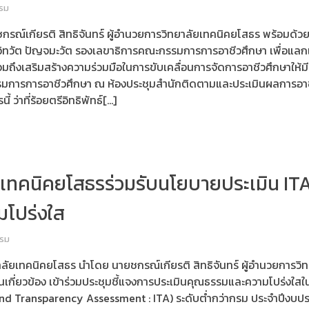
รม
กรณ์เกียรติ สิทธิจันทร์ ผู้อำนวยการวิทยาลัยเทคนิคยโสธร พร้อมด้วย
ทวัต ปัญจมะวัต รองเลขาธิการคณะกรรมการการอาชีวศึกษา เพื่อแลก
ถึงเสริมสร้างความร่วมมือในการขับเคลื่อนการจัดการอาชีวศึกษาให้ม
การการอาชีวศึกษา ณ ห้องประชุมสำนักติดตามและประเมินผลการอาช
ว่าที่ร้อยตรีอิทธิพัทธ์[…]
รูเทคนิคยโสธรร่วมรับนโยบายประเมิน IT
โปร่งใส
รรม
าลัยเทคนิคยโสธร นำโดย นายชกรณ์เกียรติ สิทธิจันทร์ ผู้อำนวยการว
่วนเกี่ยวข้อง เข้าร่วมประชุมชี้แจงการประเมินคุณธรรมและความโปร่ง
 and Transparency Assessment : ITA) ระดับต่ำกว่ากรม ประจำปีงบป