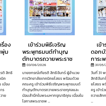
รื่อง
เข้าร่วมพิธีเจริญ
เข้า
พุ่ม
พระพุทธมนต์ทำบุญ
ดอกบั
ตักบาตรถวายพระราช
การะพ
03/06/2026
31/05
รติ สิทธิ
นายชกรณ์เกียรติ สิทธิจันทร์ ผู้อำนวย
วันที่ 3
คนิค
การวิทยาลัยเทคนิคยโสธร พร้อมด้วย
สิทธิจันท
 เมือง
คณะครู เข้าร่วมพิธีเจริญพระพุทธมนต์
ยโสธร พร
การ
ทำบุญตักบาตรถวายพระราชกุศลและ
ครู เข้าร
ถวาย
น้อมสำนึกในพระมหากรุณาธิคุณ เนื่องใน
ถวายสัก
โอกาสพระราชพ ...
...