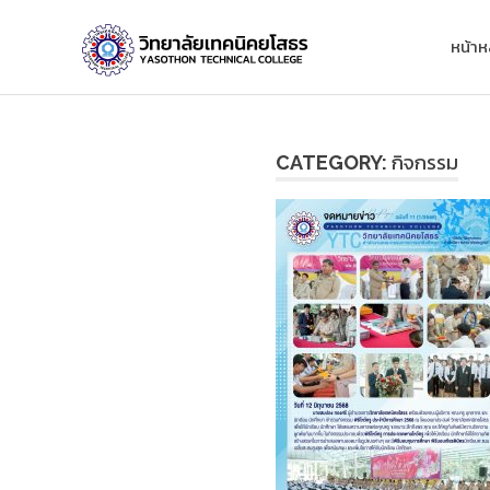
Skip
วิทยาลัย
to
หน้าห
content
เทคนิค
ยโสธร
กิจกรรม
CATEGORY: