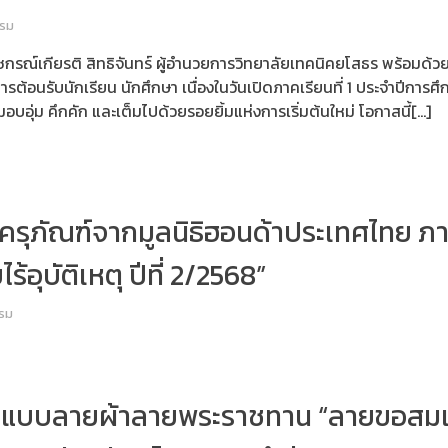
รรม
กรณ์เกียรติ สิทธิจันทร์ ผู้อำนวยการวิทยาลัยเทคนิคยโสธร พร้อมด้ว
รต้อนรับนักเรียน นักศึกษา เนื่องในวันเปิดภาคเรียนที่ 1 ประจำปีกา
บอุ่ม คึกคัก และเต็มไปด้วยรอยยิ้มแห่งการเริ่มต้นใหม่ โอกาสนี้[…]
บครุภัณฑ์จากมูลนิธิฮอนด้าประเทศไทย ภ
้อุบัติเหตุ ปีที่ 2/2568”
รม
อบแบบลายผ้าลายพระราชทาน “ลายขอสมเด็