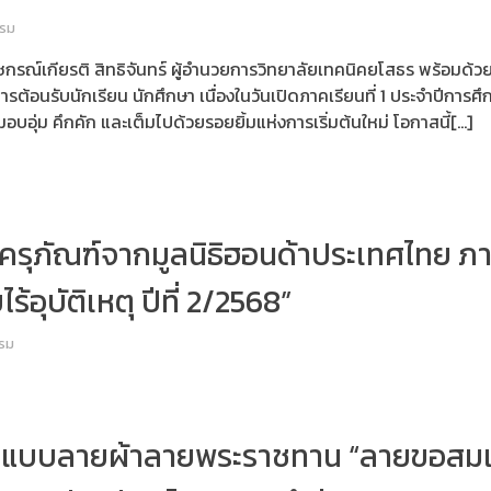
รรม
กรณ์เกียรติ สิทธิจันทร์ ผู้อำนวยการวิทยาลัยเทคนิคยโสธร พร้อมด้ว
รต้อนรับนักเรียน นักศึกษา เนื่องในวันเปิดภาคเรียนที่ 1 ประจำปีกา
บอุ่ม คึกคัก และเต็มไปด้วยรอยยิ้มแห่งการเริ่มต้นใหม่ โอกาสนี้[…]
บครุภัณฑ์จากมูลนิธิฮอนด้าประเทศไทย ภ
้อุบัติเหตุ ปีที่ 2/2568”
รม
อบแบบลายผ้าลายพระราชทาน “ลายขอสมเด็