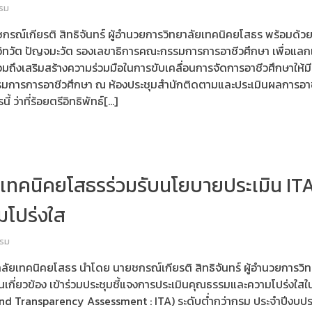
รม
กรณ์เกียรติ สิทธิจันทร์ ผู้อำนวยการวิทยาลัยเทคนิคยโสธร พร้อมด้วย
ทวัต ปัญจมะวัต รองเลขาธิการคณะกรรมการการอาชีวศึกษา เพื่อแลก
ถึงเสริมสร้างความร่วมมือในการขับเคลื่อนการจัดการอาชีวศึกษาให้ม
การการอาชีวศึกษา ณ ห้องประชุมสำนักติดตามและประเมินผลการอาช
ว่าที่ร้อยตรีอิทธิพัทธ์[…]
รูเทคนิคยโสธรร่วมรับนโยบายประเมิน IT
โปร่งใส
รรม
าลัยเทคนิคยโสธร นำโดย นายชกรณ์เกียรติ สิทธิจันทร์ ผู้อำนวยการว
่วนเกี่ยวข้อง เข้าร่วมประชุมชี้แจงการประเมินคุณธรรมและความโปร่ง
 and Transparency Assessment : ITA) ระดับต่ำกว่ากรม ประจำปีงบป