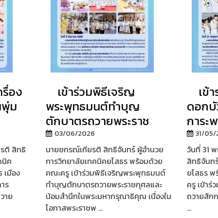
รื่อง
เข้าร่วมพิธีเจริญ
เข้า
พุ่ม
พระพุทธมนต์ทำบุญ
ดอกบั
ตักบาตรถวายพระราช
การะพ
03/06/2026
31/05
รติ สิทธิ
นายชกรณ์เกียรติ สิทธิจันทร์ ผู้อำนวย
วันที่ 3
คนิค
การวิทยาลัยเทคนิคยโสธร พร้อมด้วย
สิทธิจันท
 เมือง
คณะครู เข้าร่วมพิธีเจริญพระพุทธมนต์
ยโสธร พร
การ
ทำบุญตักบาตรถวายพระราชกุศลและ
ครู เข้าร
ถวาย
น้อมสำนึกในพระมหากรุณาธิคุณ เนื่องใน
ถวายสัก
โอกาสพระราชพ ...
...