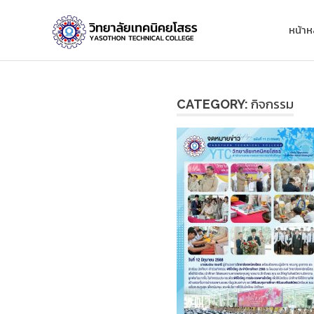
Skip
วิทยาลัย
to
หน้าห
content
เทคนิค
ยโสธร
กิจกรรม
CATEGORY: