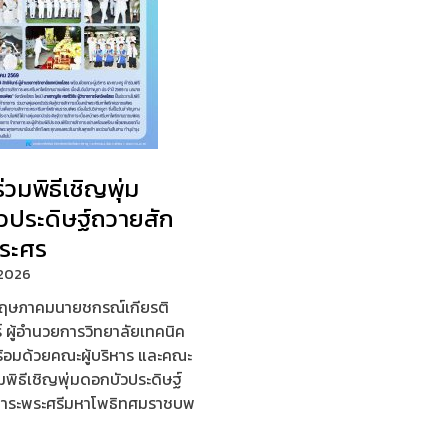
ร่วมพิธีเชิญพุ่ม
วประดิษฐ์ถวายสัก
ระศร
/2026
1 พฤษภาคมนายชกรณ์เกียรติ
ร์ ผู้อำนวยการวิทยาลัยเทคนิค
้อมด้วยคณะผู้บริหาร และคณะ
่วมพิธีเชิญพุ่มดอกบัวประดิษฐ์
การะพระศรีมหาโพธิทศมราชบพ