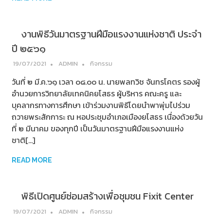
งานพิธีวันมาตรฐานฝีมือแรงงานแห่งชาติ ประจำ
ปี ๒๕๖๑
19/07/2021
ADMIN
กิจกรรม
วันที่ ๒ มี.ค.๖๑ เวลา ๐๘.๐๐ น. นายพลทวิช จันทรโคตร รองผู้
อำนวยการวิทยาลัยเทคนิคยโสธร ผู้บริหาร คณะครู และ
บุคลากรทางการศึกษา เข้าร่วมงานพิธีโดยนำพาพุ่มไปร่วม
ถวายพระสักการะ ณ หอประชุมอำเภอเมืองยโสธร เนื่องด้วยวัน
ที่ ๒ มีนาคม ของทุกปี เป็นวันมาตรฐานฝีมือแรงงานแห่ง
ชาติ[…]
READ MORE
พิธีเปิดศูนย์ซ่อมสร้างเพื่อชุมชน Fixit Center
19/07/2021
ADMIN
กิจกรรม