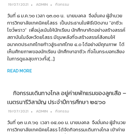
19/07/2021
ADMIN
กิจกรรม
วันที่ ๘ ม.ค.๖๐ เวลา ๑๓.๐๐ น. นายมงคล จึงมั่นคง ผู้อำนวย
การวิทยาลัยเทคนิคยโสธร เป็นประธานในพิธีเปิดงาน “อาชีวะ
โชว์พราว” เพื่อมุ่งเน้นให้นักเรียน นักศึกษาคิดอย่างสร้างสรรค์
สถาบันในจังหวัดยโสธร มีขุมพลังที่จะสร้างสรรค์สังคมให้
อนาคตประเทศไทยก้าวสู่ระเทศไทย ๔.๐ ได้อย่างมีคุณภาพ ได้
เห็นศักยภาพของนักเรียน นักศึกษาอาชีวะ ที่จะเ็นกระบอกเสียง
ในการดูแลสุขภาวะทั้ง[…]
READ MORE
กิจกรรมเดินทางไกล อยู่ค่ายพักแรมของลูกเสือ –
เนตรนารีวิสามัญ ประจำปีการศึกษา ๒๕๖๐
19/07/2021
ADMIN
กิจกรรม
วันที่ ๑๓ ม.ค.๖๑ เวลา ๐๕.๐๐ น. นายมงคล จึงมั่นคง ผู้อำนวย
การวิทยาลัยเทคนิคยโสธร ได้จัดกิจกรรมเดินทางไกล เข้าค่าย