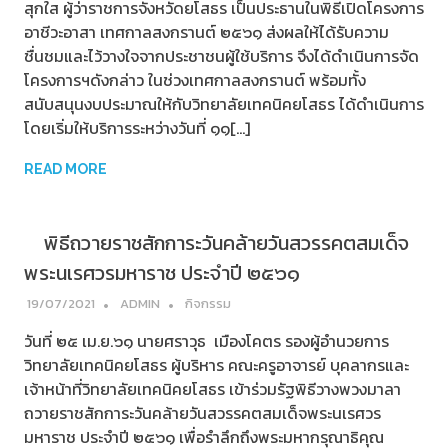
สุกใส ผู้ว่าราชการจังหวัดยโสธร เป็นประธานในพิธีเปิดโครงการ
อาชีวะอาสา เทศกาลสงกรานต์ ๒๕๖๑ ส่งผลให้ได้รับความ
ชื่นชมและไว้วางใจจากประชาชนผู้ใช้บริการ จึงได้ดำเนินการจัด
โครงการฯดังกล่าว ในช่วงเทศกาลสงกรานต์ พร้อมทั้ง
สนับสนุนงบประมาณให้กับวิทยาลัยเทคนิคยโสธร ได้ดำเนินการ
โดยเริ่มให้บริการระหว่างวันที่ ๑๑[…]
READ MORE
พิธีถวายราชสักการะวันคล้ายวันสวรรคตสมเด็จ
พระนเรศวรมหาราช ประจำปี ๒๕๖๑
19/07/2021
ADMIN
กิจกรรม
วันที่ ๒๕ เม.ย.๖๑ นายศราวุธ เมืองโคตร รองผู้อำนวยการ
วิทยาลัยเทคนิคยโสธร ผู้บริหาร คณะครูอาจารย์ บุคลากรและ
เจ้าหน้าที่วิทยาลัยเทคนิคยโสธร เข้าร่วมรัฐพิธีวางพวงมาลา
ถวายราชสักการะวันคล้ายวันสวรรคตสมเด็จพระนเรศวร
มหาราช ประจำปี ๒๕๖๑ เพื่อรำลึกถึงพระมหากรุณาธิคุณ