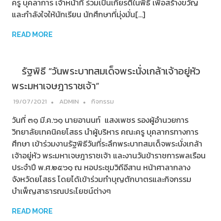
ครู บุคลาการ เจ้าหน้าที่ ร่วมเป็นเกียรติในพิธี เพื่อสร้างขวัญ
และกำลังใจให้นักเรียน นักศึกษาที่มุ่งมั่น[…]
READ MORE
รัฐพิธี “วันพระบาทสมเด็จพระนั่งเกล้าเจ้าอยู่หัว
พระมหาเจษฎาราชเจ้า”
19/07/2021
ADMIN
กิจกรรม
วันที่ ๓๑ มี.ค.๖๑ นายอานนท์ แสงเพชร รองผู้อำนวยการ
วิทยาลัยเทคนิคยโสธร นำผู้บริหาร คณะครู บุคลากรทางการ
ศึกษา เข้าร่วมงานรัฐพิธีวันที่ระลึกพระบาทสมเด็จพระนั่งเกล้า
เจ้าอยู่หัว พระมหาเจษฎาราชเจ้า และงานวันข้าราชการพลเรือน
ประจำปี พ.ศ.๒๕๖๑ ณ หอประชุมวิถีอีสาน หน้าศาลากลาง
จังหวัดยโสธร โดยได้เข้าร่วมทำบุญตักบาตรและกิจกรรม
บำเพ็ญสาธารณประโยชน์ต่างๆ
READ MORE