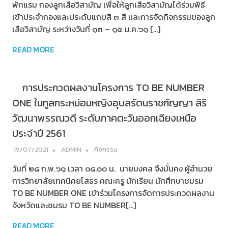
พักแรม กองลูกเสือวิสามัญ เพื่อให้ลูกเสือวิสามัญได้ร่วมพิธี
เข้าประจำกองและประดับแถบสี ๓ สี และการจัดกิจกรรมของลูก
เสือวิสามัญ ระหว่างวันที่ ๑๓ – ๑๕ ม.ค.๖๑ […]
READ MORE
การประกวดผลงานโครงการ TO BE NUMBER
ONE ในทูลกระหม่อมหญิงอุบลรัตนราชกัญญา สิริ
วัฒนาพรรณวดี ระดับภาคตะวันออกเฉียงเหนือ
ประจำปี 2561
19/07/2021
ADMIN
กิจกรรม
วันที่ ๒๘ ก.พ.๖๑ เวลา ๐๘.๐๐ น. นายมงคล จึงมั่นคง ผู้อำนวย
การวิทยาลัยเทคนิคยโสธร คณะครู นักเรียน นักศึกษาชมรม
TO BE NUMBER ONE เข้าร่วมโครงการจัดการประกวดผลงาน
จังหวัดและชมรม TO BE NUMBER[…]
READ MORE