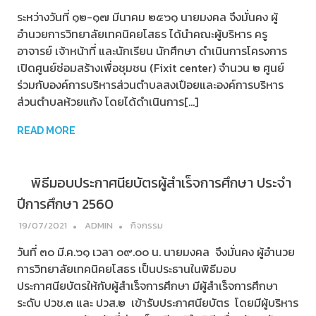
ระหว่างวันที่ ๑๒-๑๗ มีนาคม ๒๕๖๑ นายมงคล จึงมั่นคง ผู้
อำนวยการวิทยาลัยเทคนิคยโสธร ได้นำคณะผู้บริหาร ครู
อาจารย์ เจ้าหน้าที่ และนักเรียน นักศึกษา ดำเนินการโครงการ
เปิดศูนย์ซ่อมสร้างเพื่อชุมชน (Fixit center) จำนวน ๒ ศูนย์
ร่วมกับองค์การบริหารส่วนตำบลสงเปือยและองค์การบริหาร
ส่วนตำบลห้วยแก้ง โดยได้ดำเนินการ[…]
READ MORE
พิธีมอบประกาศนียบัตรผู้สำเร็จการศึกษา ประจำ
ปีการศึกษา 2560
19/07/2021
ADMIN
กิจกรรม
วันที่ ๓๐ มี.ค.๖๑ เวลา ๐๙.๐๐ น. นายมงคล จึงมั่นคง ผู้อำนวย
การวิทยาลัยเทคนิคยโสธร เป็นประธานในพิธีมอบ
ประกาศนียบัตรให้กับผู้สำเร็จการศึกษา มีผู้สำเร็จการศึกษา
ระดับ ปวช.๓ และ ปวส.๒ เข้ารับประกาศนียบัตร โดยมีผู้บริหาร